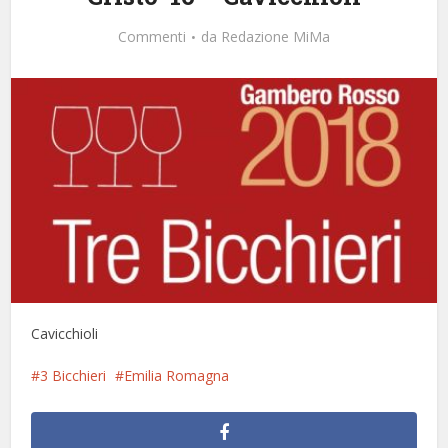
Commenti
da
Redazione MiMa
Cavicchioli
3 Bicchieri
Emilia Romagna