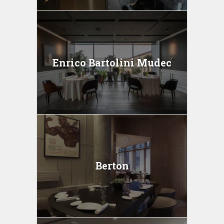
Enrico Bartolini Mudec
Berton