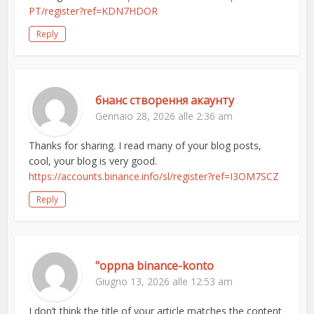
PT/register?ref=KDN7HDOR
Reply
бнанс створення акаунту
Gennaio 28, 2026 alle 2:36 am
Thanks for sharing. I read many of your blog posts,
cool, your blog is very good.
https://accounts.binance.info/sl/register?ref=I3OM7SCZ
Reply
"oppna binance-konto
Giugno 13, 2026 alle 12:53 am
I don’t think the title of your article matches the content