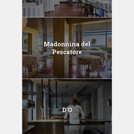
Madonnina del
Pescatore
D’O