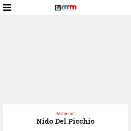
Restaurant
Nido Del Picchio