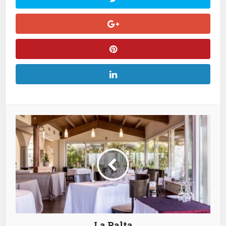
La Palta