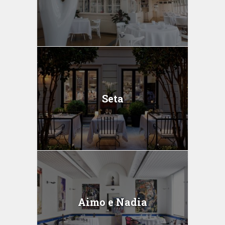
Seta
Aimo e Nadia