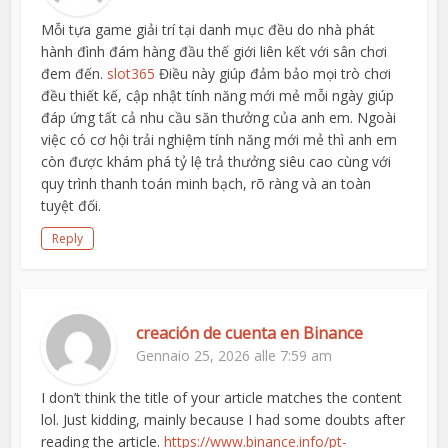
Mỗi tựa game giải trí tại danh mục đều do nhà phát
hành đình đám hàng đầu thế giới liên kết với sân chơi
đem đến.
slot365
Điều này giúp đảm bảo mọi trò chơi
đều thiết kế, cập nhật tính năng mới mẻ mỗi ngày giúp
đáp ứng tất cả nhu cầu săn thưởng của anh em. Ngoài
việc có cơ hội trải nghiệm tính năng mới mẻ thì anh em
còn được khám phá tỷ lệ trả thưởng siêu cao cùng với
quy trình thanh toán minh bạch, rõ ràng và an toàn
tuyệt đối.
Reply
creación de cuenta en Binance
Gennaio 25, 2026 alle 7:59 am
I don’t think the title of your article matches the content
lol. Just kidding, mainly because I had some doubts after
reading the article.
https://www.binance.info/pt-