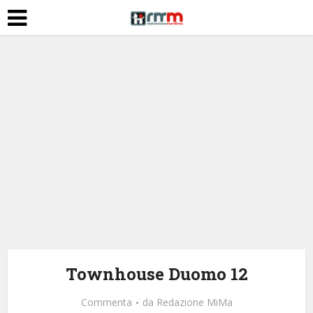
Townhouse Duomo 12
Commenta
da
Redazione MiMa