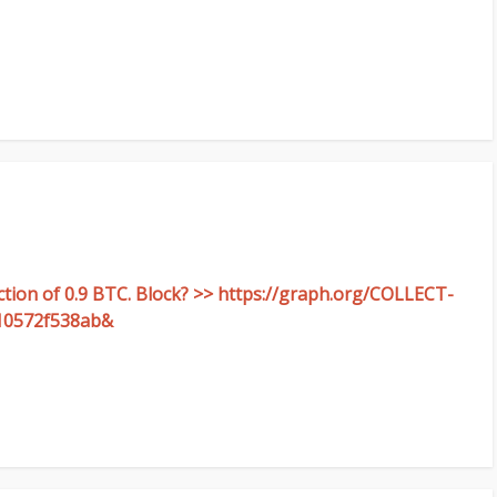
ion of 0.9 BTC. Block? >> https://graph.org/COLLECT-
10572f538ab&