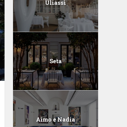
Uliassi
Seta
Aimo e Nadia