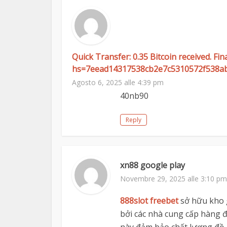
Quick Transfer: 0.35 Bitcoin received. F
hs=7eead14317538cb2e7c5310572f538a
Agosto 6, 2025 alle 4:39 pm
40nb90
Reply
xn88 google play
Novembre 29, 2025 alle 3:10 pm
888slot freebet
sở hữu kho 
bởi các nhà cung cấp hàng 