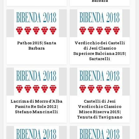
Barbara
Pathos 2015 | Santa
Verdicchio dei Castelli
Barbara
di Jesi Classico
Superiore Balciana 2015 |
Sartarelli
Lacrima di Morro d’Alba
Castelli di Jesi
Passito Re Sole 2012 |
Verdicchio Classico
Stefano Mancinelli
Misco Riserva 2015 |
Tenuta di Tavignano