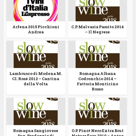
Arfena 2015 Picchioni
C.P. Malvasia Passito 2014
Andrea
– Il Negrese
Lambrusco di Modena M.
Romagna Albana
Cl. Rosé 2012 – Cantina
Codronchio 2014 –
della Volta
Fattoria Monticino
Rosso
Romagna Sangiovese
O.P. Pinot Nero Extra Brut
Sup. Predappio di
Nature Écru 2010 – Anteo