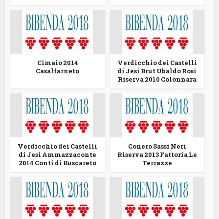
Cimaio 2014
Verdicchio dei Castelli
Casalfarneto
di Jesi Brut Ubaldo Rosi
Riserva 2010 Colonnara
Verdicchio dei Castelli
Conero Sassi Neri
di Jesi Ammazzaconte
Riserva 2013 Fattoria Le
2014 Conti di Buscareto
Terrazze