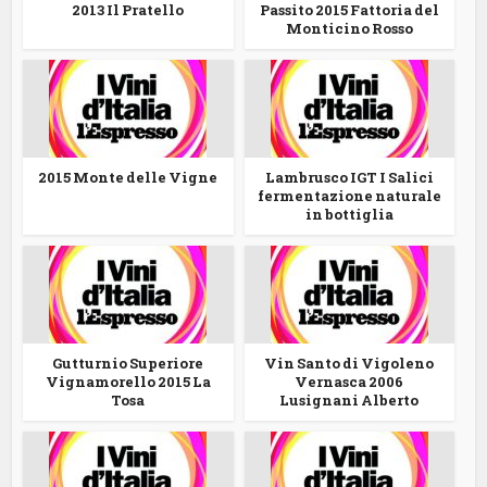
2013 Il Pratello
Passito 2015 Fattoria del
Monticino Rosso
2015 Monte delle Vigne
Lambrusco IGT I Salici
fermentazione naturale
in bottiglia
Gutturnio Superiore
Vin Santo di Vigoleno
Vignamorello 2015 La
Vernasca 2006
Tosa
Lusignani Alberto