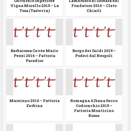
Gutturnio Superiore
Lambrusco di Sorbara del
Vigna Morello 2015 – La
Fondatore 2016 – Cleto
Tosa (Tastevin)
Chiarli
Barbarossa Cuvée Mario
Borgo dei Guidi 2015 –
Pezzi 2016 – Fattoria
Poderi dal Nespoli
Paradiso
Marzieno 2010 – Fattoria
Romagna Albana Secco
Zerbina
Codronchio 2015 –
Fattoria Monticino
Rosso