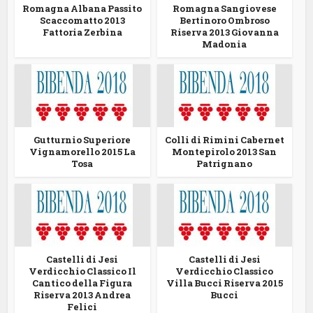
Romagna Albana Passito
Romagna Sangiovese
Scaccomatto 2013
Bertinoro Ombroso
Fattoria Zerbina
Riserva 2013 Giovanna
Madonia
Gutturnio Superiore
Colli di Rimini Cabernet
Vignamorello 2015 La
Montepirolo 2013 San
Tosa
Patrignano
Castelli di Jesi
Castelli di Jesi
Verdicchio Classico Il
Verdicchio Classico
Cantico della Figura
Villa Bucci Riserva 2015
Riserva 2013 Andrea
Bucci
Felici