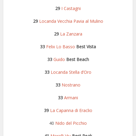
29
I Castagni
29
Locanda Vecchia Pavia al Mulino
29
La Zanzara
33
Felix Lo Basso
Best Vista
33
Guido
Best Beach
33
Locanda Stella d’Oro
33
Nostrano
33
Armani
39
La Capanna di Eraclio
40
Nido del Picchio
41
Morelli Viu
Best Peak