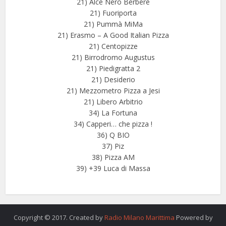
21) Alce Nero Berberè
21) Fuoriporta
21) Pummà MiMa
21) Erasmo – A Good Italian Pizza
21) Centopizze
21) Birrodromo Augustus
21) Piedigratta 2
21) Desiderio
21) Mezzometro Pizza a Jesi
21) Libero Arbitrio
34) La Fortuna
34) Capperi… che pizza !
36) Q BIO
37) Piz
38) Pizza AM
39) +39 Luca di Massa
Copyright © 2017. Created by
Radio Milano Marittima
Powered by