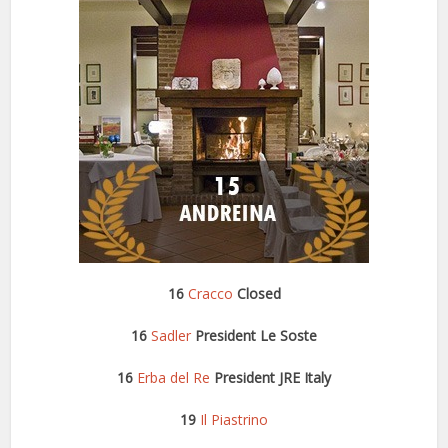
16
Cracco
Closed
16
Sadler
President Le Soste
16
Erba del Re
President JRE Italy
19
Il Piastrino