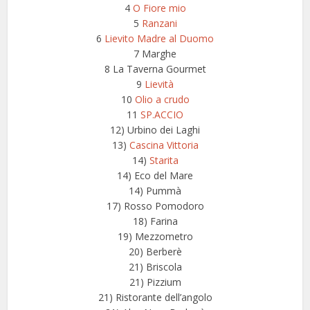
4
O Fiore mio
5
Ranzani
6
Lievito Madre al Duomo
7 Marghe
8 La Taverna Gourmet
9
Lievità
10
Olio a crudo
11
SP.ACCIO
12) Urbino dei Laghi
13)
Cascina Vittoria
14)
Starita
14) Eco del Mare
14) Pummà
17) Rosso Pomodoro
18) Farina
19) Mezzometro
20) Berberè
21) Briscola
21) Pizzium
21) Ristorante dell’angolo